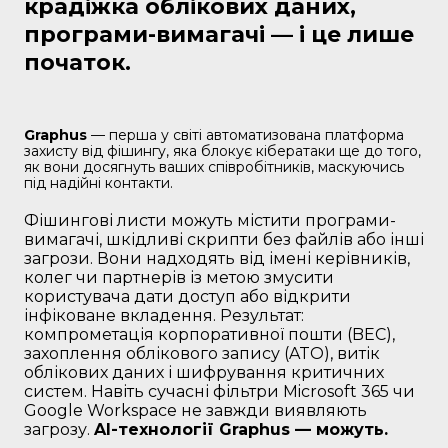
крадіжка облікових даних,
програми-вимагачі — і це лише
початок.
Graphus
— перша у світі автоматизована платформа
захисту від фішингу, яка блокує кібератаки ще до того,
як вони досягнуть ваших співробітників, маскуючись
під надійні контакти.
Фішингові листи можуть містити програми-
вимагачі, шкідливі скрипти без файлів або інші
загрози. Вони надходять від імені керівників,
колег чи партнерів із метою змусити
користувача дати доступ або відкрити
інфіковане вкладення. Результат:
компрометація корпоративної пошти (BEC),
захоплення облікового запису (ATO), витік
облікових даних і шифрування критичних
систем. Навіть сучасні фільтри Microsoft 365 чи
Google Workspace не завжди виявляють
загрозу.
AI-технології Graphus — можуть.