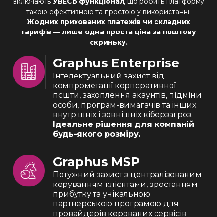
включають
УВЕСЬ функціонал
, що робить платформу
такою ефективною та простою у використанні.
Жодних прихованих платежів чи складних
тарифів — лише одна проста ціна за поштову
скриньку.
Graphus Enterprise
Інтелектуальний захист від
компрометації корпоративної
пошти, захоплення акаунтів, підміни
особи, програм-вимагачів та інших
внутрішніх і зовнішніх кіберзагроз.
Ідеальне рішення для компаній
будь-якого розміру.
Graphus MSP
Потужний захист з централізованим
керуванням клієнтами, зростанням
прибутку та унікальною
партнерською програмою для
провайдерів керованих сервісів