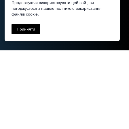
Продовжуючи використовувати цей сайт, ви
погоджуєтеся з нашою політикою використання
файлів cookie.
Прийняти
How It Works:
● Scylla’s proprietary object detection algorithm is
trained to identify a set of predefined objects in one