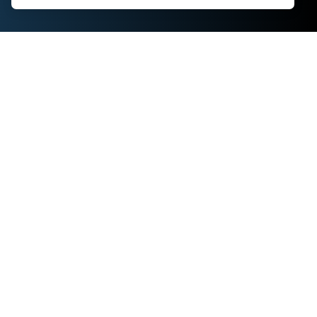
How it works:
●
Behavior Analysis: Scylla detects actions such as
hiding items in bags or backpacks—behaviors that
may indicate attempted theft.
●
Checkout Zone Exclusion: The system excludes
checkout areas from analysis, where customers are
allowed to pack purchased items.