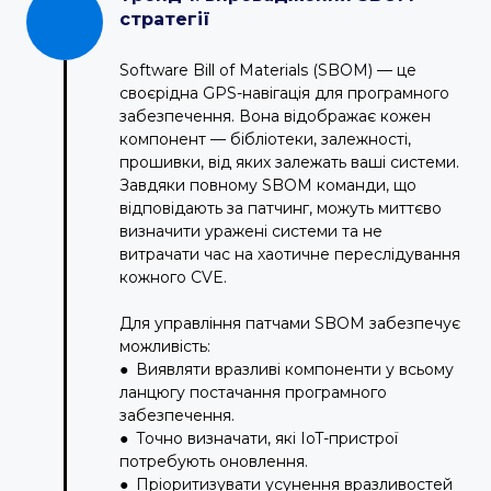
стратегії
Software Bill of Materials (SBOM) — це
своєрідна GPS-навігація для програмного
забезпечення. Вона відображає кожен
компонент — бібліотеки, залежності,
прошивки, від яких залежать ваші системи.
Завдяки повному SBOM команди, що
відповідають за патчинг, можуть миттєво
визначити уражені системи та не
витрачати час на хаотичне переслідування
кожного CVE.
Для управління патчами SBOM забезпечує
можливість:
● Виявляти вразливі компоненти у всьому
ланцюгу постачання програмного
забезпечення.
● Точно визначати, які IoT-пристрої
потребують оновлення.
● Пріоритизувати усунення вразливостей