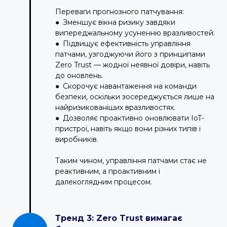
Переваги прогнозного патчування:
● Зменшує вікна ризику завдяки
випереджальному усуненню вразливостей.
● Підвищує ефективність управління
патчами, узгоджуючи його з принципами
Zero Trust — жодної неявної довіри, навіть
до оновлень.
● Скорочує навантаження на команди
безпеки, оскільки зосереджується лише на
найризикованіших вразливостях.
● Дозволяє проактивно оновлювати IoT-
пристрої, навіть якщо вони різних типів і
виробників.
Таким чином, управління патчами стає не
реактивним, а проактивним і
далекоглядним процесом.
Тренд 3: Zero Trust вимагає