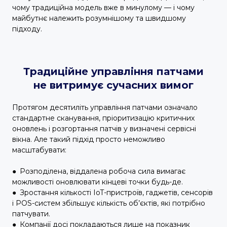
чому традиційна модель вже в минулому — і чому
майбутнє належить розумнішому та швидшому
підходу.
Традиційне управління патчами
не витримує сучасних вимог
Протягом десятиліть управління патчами означало
стандартне сканування, пріоритизацію критичних
оновлень і розгортання патчів у визначені сервісні
вікна. Але такий підхід просто неможливо
масштабувати:
●
Розподілена, віддалена робоча сила вимагає
можливості оновлювати кінцеві точки будь-де.
●
Зростання кількості IoT-пристроїв, гаджетів, сенсорів
і POS-систем збільшує кількість об’єктів, які потрібно
патчувати.
●
Компанії досі покладаються лише на показник