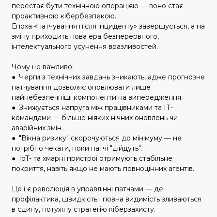
перестає бути технічною операцією — воно стає
проактивною кібербезпекою.
Епоха «патчування після інциденту» завершується, а на
зміну приходить нова ера безперервного,
інтелектуального усунення вразливостей.
Чому це важливо:
●
Черги з технічних завдань зникають, адже прогнозне
патчування дозволяє оновлювати лише
найнебезпечніші компоненти на випередження.
●
Знижується напруга між працівниками та ІТ-
командами — більше ніяких нічних оновлень чи
аварійних змін.
● "
Вікна ризику" скорочуються до мінімуму — не
потрібно чекати, поки патчі "дійдуть".
●
IoT- та хмарні пристрої отримують стабільне
покриття, навіть якщо не мають повноцінних агентів.
Це і є революція в управлінні патчами — де
профілактика, швидкість і повна видимість зливаються
в єдину, потужну стратегію кіберзахисту.