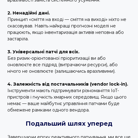
2. Ненадійні дані.
Принцип «сміття на вході — сміття на виході» ніхто не
скасовував. Навіть найкращі прогнозні моделі не
працюють, якщо інвентаризація активів неповна або
застаріла.
3. Універсальні патчі для всіх.
Без ризик-орієнтованої пріоритизації ви або
оновлюєте все підряд (витрачаючи ресурси), або
нічого не оновлюєте (залишаючись вразливими).
4. Залежність від постачальників (vendor lock-in).
Інструменти мають підтримувати різноманіття IoT-
пристроїв і гнучкість хмарних середовищ. Якщо цього
немає — ваше майбутнє управління патчами буде
обмежене рамками одного вендора.
Подальший шлях уперед
Завершуючи епоху реактивного патчування, ми все ще