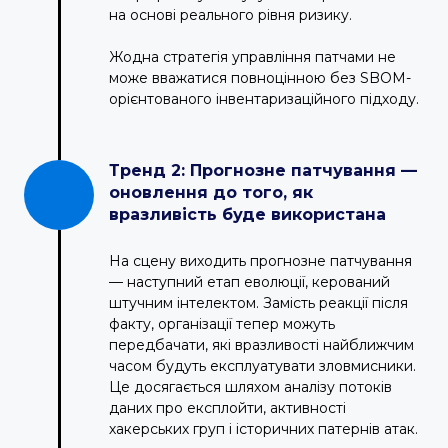
на основі реального рівня ризику.
Жодна стратегія управління патчами не
може вважатися повноцінною без SBOM-
орієнтованого інвентаризаційного підходу.
Тренд 2: Прогнозне патчування —
оновлення до того, як
вразливість буде використана
На сцену виходить прогнозне патчування
— наступний етап еволюції, керований
штучним інтелектом. Замість реакції після
факту, організації тепер можуть
передбачати, які вразливості найближчим
часом будуть експлуатувати зловмисники.
Це досягається шляхом аналізу потоків
даних про експлойти, активності
хакерських груп і історичних патернів атак.