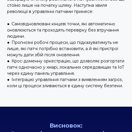
стоїмо лише на початку шляху. Наступна хвиля
революції в управлінні патчами принесе:
●
Самовідновлювані кінцеві точки, які автоматично
оновлюються та проходять перевірку без втручання
людини.
●
Прогнозні робочі процеси, що підказуватимуть не
лише, які патчі потрібно встановити, а й які пристрої
можуть дати збій після оновлення.
●
Крос-доменну оркестрацію, що дозволяє розгортати
патчі одночасно у хмарі, локальних середовищах та IoT
через єдину панель управління.
●
Інтеграцію управління патчами з виявленням загроз,
коли ці процеси зливаються в єдину систему безпеки.
Висновок: