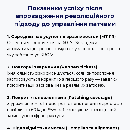
Показники успіху після
впровадження революційного
підходу до управління патчами
1.
Середній час усунення вразливостей (MTTR)
Очікується скорочення на 60–70% завдяки
автоматизації, прогнозному патчуванню та прозорості,
яку забезпечує SBOM.
2. Повторні звернення (Reopen tickets)
Їхня кількість різко зменшується, коли виправлення
застосовуються коректно з першого разу — завдяки
пріоритизації, заснованій на реальних загрозах.
3. Покриття оновленнями (Patching coverage)
З урахуванням IoT-пристроїв рівень покриття зростає з
приблизно 60% до 95%, забезпечуючи повноцінний
захист усієї інфраструктури.
4. Відповідність вимогам (Compliance alignment)