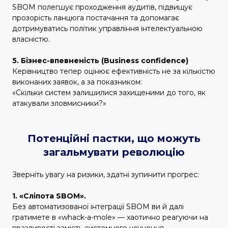
SBOM полегшує проходження аудитів, підвищує
прозорість ланцюга постачання та допомагає
дотримуватись політик управління інтелектуальною
власністю.
5. Бізнес-впевненість (Business confidence)
Керівництво тепер оцінює ефективність не за кількістю
виконаних заявок, а за показником:
«Скільки систем залишилися захищеними до того, як
атакували зловмисники?»
Потенційні пастки, що можуть
загальмувати революцію
Зверніть увагу на ризики, здатні зупинити прогрес:
1. «Сліпота SBOM».
Без автоматизованої інтеграції SBOM ви й далі
гратимете в «whack-a-mole» — хаотично реагуючи на
вразливості замість системного усунення.