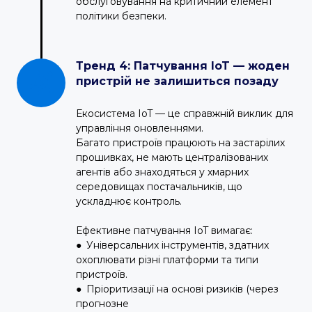
обслуговування на критичний елемент
політики безпеки.
Тренд 4: Патчування IoT — жоден
пристрій не залишиться позаду
Екосистема IoT — це справжній виклик для
управління оновленнями.
Багато пристроїв працюють на застарілих
прошивках, не мають централізованих
агентів або знаходяться у хмарних
середовищах постачальників, що
ускладнює контроль.
Ефективне патчування IoT вимагає:
● Універсальних інструментів, здатних
охоплювати різні платформи та типи
пристроїв.
● Пріоритизації на основі ризиків (через
прогнозне