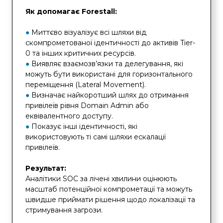
Як допомагає Forestall:
●
Миттєво візуалізує всі шляхи від
скомпрометованої ідентичності до активів Tier-
0 та інших критичних ресурсів.
●
Виявляє взаємозв’язки та делегування, які
можуть бути використані для горизонтального
переміщення (Lateral Movement).
●
Визначає найкоротший шлях до отримання
привілеїв рівня Domain Admin або
еквівалентного доступу.
●
Показує інші ідентичності, які
використовують ті самі шляхи ескалації
привілеїв.
Результат:
Аналітики SOC за лічені хвилини оцінюють
масштаб потенційної компрометації та можуть
швидше приймати рішення щодо локалізації та
стримування загрози.