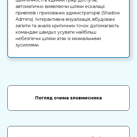
ідентичності в єдиний граф доступів,
автоматично виявляючи шляхи ескалації
привілеїв і прихованих адміністраторів (Shadow
Admins). Інтерактивна візуалізація, вбудовані
запити та аналіз критичних точок допомагають
командам швидко усувати найбільш
небезпечні шляхи атак із мінімальними
зусиллями.
Погляд очима зловмисника