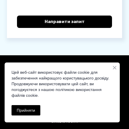
Направити запит
Цей веб-сайт використовує файли cookie для
забезпечення найкращого користувацького досвіду.
Продовжуючи використовувати цей сайт, ви
ST&T — ваш надійний дистриб'ютор кібербезпеки
погоджуєтеся з нашою політикою використання
файлів cookie.
Прийняти
cll.tts%40ofni