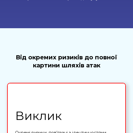
Від окремих ризиків до повної
картини шляхів атак
Виклик
Окремі ризики, пов’язані з ідентичностями,