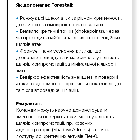
Як допомагає Forestall:
●
Ранжує всі шляхи атак за рівнем критичності,
довжиною та ймовірністю експлуатації.
●
Виявляє критичні точки (chokepoints), через
які проходить найбільша кількість потенційних
шляхів атак.
●
Формує плани усунення ризиків, що
дозволяють ліквідувати максимальну кількість
шляхів компрометації за мінімальної кількості
змін.
●
Вимірює ефективність зменшення поверхні
атаки за допомогою порівняння показників до
та після впровадження змін.
Результат:
Команди можуть наочно демонструвати
зменшення поверхні атаки: меншу кількість
шляхів компрометації, прихованих
адміністраторів (Shadow Admins) та точок
доступу до критичних активів Tier-0.