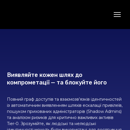
Виявляйте кожен шлях до
компрометації — та блокуйте його
Повний граф доступів та взаємозв’язків ідентичностей
із автоматичним виявленням шляхів ескалації привілеїв,
пошуком прихованих адміністраторів (Shadow Admins)
та аналізом ризиків для критично важливих активів
Tier-0. Зрозумійте, як людські та нелюдські
ідентичності можуть бути використані для досягнення