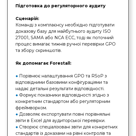
Підготовка до регуляторного аудиту
Сценарій:
Команді з комплаєнсу необхідно підготувати
доказову базу для майбутнього аудиту ISO
27001, SAMA або NCA ECC, тоді як поточний
процес вимагає тижнів ручної перевірки GPO
та збору скриншотів.
Як допомагає Forestall:
●
Порівнює налаштування GPO та RSoP з
відповідними базовими конфігураціями та
надає детальні результати відповідності.
●
Формує показники відповідності згідно з
конкретним стандартом або регуляторним
фреймворком.
●
Дозволяє експортувати повні порівняльні
звіти в Excel для аудиторської перевірки.
●
Створює спеціалізовані звіти для конкретних
стандартів із доказами на рівні контролів та