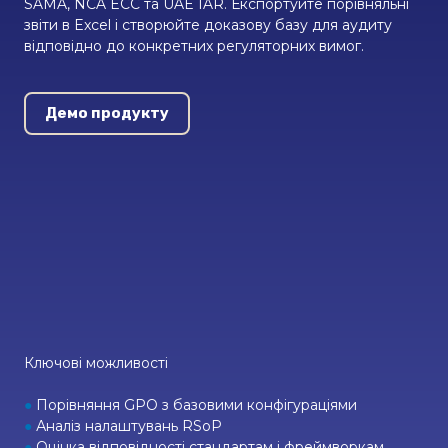
SAMA, NCA ECC та UAE IAR. Експортуйте порівняльні
звіти в Excel і створюйте доказову базу для аудиту
відповідно до конкретних регуляторних вимог.
Демо продукту
Ключові можливості
●
Порівняння GPO з базовими конфігураціями
●
Аналіз налаштувань RSoP
●
Оцінка відповідності стандартам і фреймворкам