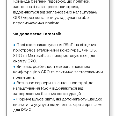
Команда безпеки підозрює, що політики,
застосовані на кінцевих пристроях,
відрізняються від запланованих налаштувань
GPO через конфлікти успадкування або
перевизначення політик.
Як допомагає Forestall:
●
Порівнює налаштування RSoP на кінцевих
пристроях з еталонними конфігураціями CIS,
STIG та Microsoft, які використовуються для
аналізу GPO.
●
Виявляє розбіжності між запланованою
конфігурацією GPO та фактично застосованими
політиками.
●
Визначає сервери та кінцеві пристрої, де
налаштування RSoP відхиляються від
затверджених базових конфігурацій.
●
Формує цільові звіти, які допомагають швидко
виявити та усунути відхилення, характерні саме
для RSoP.