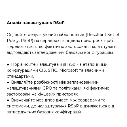
Аналіз налаштувань RSoP
Оцінюйте результуючий набір політик (Resultant Set of
Policy, RSoP) на серверах і кінцевих пристроях, щоб
переконатися, що фактично застосовані налаштування
відповідають затвердженим базовим конфігураціям.
●
Порівнюйте налаштування RSoP з еталонними
конфігураціями CIS, STIG, Microsoft та власними
стандартами.
●
Виявляйте розбіжності між запланованими
налаштуваннями GPO та політиками, які фактично
застосовані на кінцевих пристроях.
●
Визначайте невідповідності між серверами та
системами, де налаштування RSoP відхиляються від
затверджених базових конфігурацій.