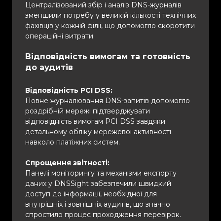
Централізований збір і аналіз DNS-журналів
зменшили потребу у великій кількості технічних
фахівців у кожній філії, що допомогло скоротити
операційні витрати.
Відповідність вимогам та готовність
до аудитів
Відповідність PCI DSS:
Повне журналювання DNS-запитів допомогло
роздрібній мережі підтверджувати
відповідність вимогам PCI DSS завдяки
детальному обліку мережевої активності
навколо платіжних систем.
Спрощення звітності:
Панелі моніторингу та механізми експорту
даних у DNSSight забезпечили швидкий
доступ до інформації, необхідної для
внутрішніх і зовнішніх аудитів, що значно
спростило процес проходження перевірок.