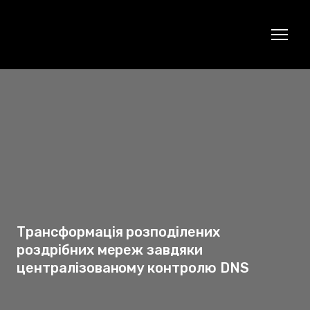
Трансформація розподілених
роздрібних мереж завдяки
централізованому контролю DNS