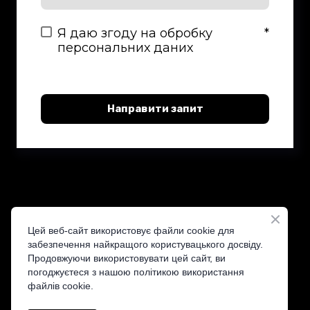
Я даю згоду на обробку
*
персональних даних
Направити запит
Цей веб-сайт використовує файли cookie для
забезпечення найкращого користувацького досвіду.
Продовжуючи використовувати цей сайт, ви
ST&T — ваш надійний дистриб'ютор кібербезпеки
погоджуєтеся з нашою політикою використання
файлів cookie.