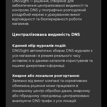
DNSSight — рішення, створене для
забезпечення централізованої видимості та
контролю DNS у географічно розподіленій
роздрібній мережі з урахуванням вимог
відповідності та безперервності роботи
магазинів.
Централізована видимість DNS
Єдиний збір журналів подій:
DNSSight автоматично збирає DNS-журнали з
усіх магазинів і в режимі реального часу
зіставляє їх із даними каталогів користувачів та
іншими джерелами інформації.
Хмарне або локальне розгортання:
Залежно від вимог компанії та нормативних
обмежень рішення може працювати в
локальному центрі обробки даних, хмарному
або гібридному середовищі, централізовано
аналізуючи DNS-трафік з усіх локацій.