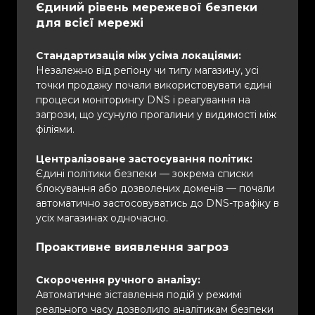
Єдиний рівень мережевої безпеки
для всієї мережі
Стандартизація між усіма локаціями:
Незалежно від регіону чи типу магазину, усі
точки продажу почали використовувати єдині
процеси моніторингу DNS і реагування на
загрози, що усунуло прогалини у видимості між
філіями.
Централізоване застосування політик:
Єдині політики безпеки — зокрема списки
блокування або дозволених доменів — почали
автоматично застосовуватись до DNS-трафіку в
усіх магазинах одночасно.
Проактивне виявлення загроз
Скорочення ручного аналізу:
Автоматичне зіставлення подій у режимі
реального часу дозволило аналітикам безпеки