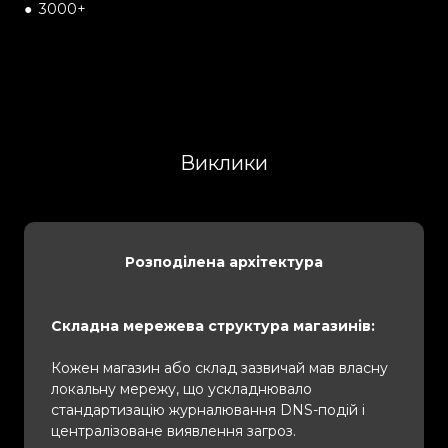
●
3000+
Виклики
Розподілена архітектура
Складна мережева структура магазинів:
Кожен магазин або склад зазвичай мав власну
локальну мережу, що ускладнювало
стандартизацію журналювання DNS-подій і
централізоване виявлення загроз.