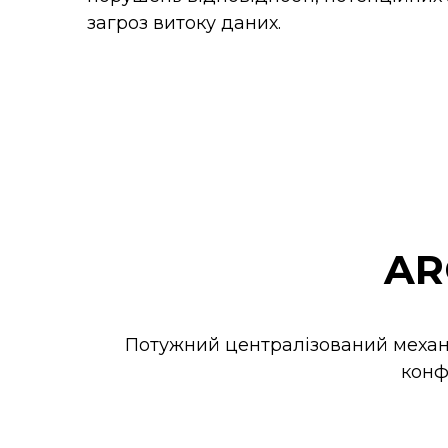
загроз витоку даних.
AR
Потужний централізований механі
конф