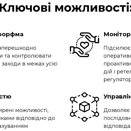
Ключові можливості
тфорфма
Монітор
езперешкодно
Підсилює 
и та контролювати
оператив
 заходи в межах усієї
проактив
дій і рет
регулятор
істю
Управлі
ирені можливості,
Дозволяє 
иками відповідно до
послідовн
рахуванням
відповіда