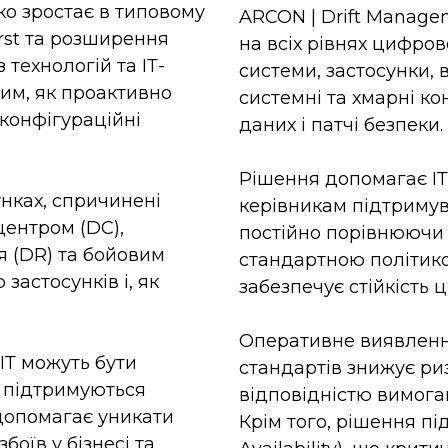
мко зростає в типовому
ARCON | Drift Manage
irst та розширення
на всіх рівнях цифро
 технологій та ІТ-
системи, застосунки,
тим, як проактивно
системні та хмарні ко
 конфігураційні
даних і патчі безпеки.
Рішення допомагає ІТ
унках, спричинені
керівникам підтримув
центром (DC),
постійно порівнюючи 
 (DR) та бойовим
стандартною політико
астосунків і, як
забезпечує стійкість 
Оперативне виявлення
ІТ можуть бути
стандартів знижує риз
в підтримуються
відповідністю вимогам
допомагає уникати
Крім того, рішення пі
боїв у бізнесі та