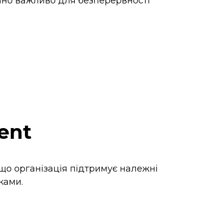
тично важливо для безперервності
ent
що організація підтримує належні
ками.