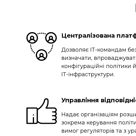
Централізована пла
Дозволяє ІТ-командам б
визначати, впроваджуват
конфігураційні політики й
ІТ-інфраструктури.
Управління відповідн
Надає організаціям розш
зокрема керування політ
вимог регуляторів та з у