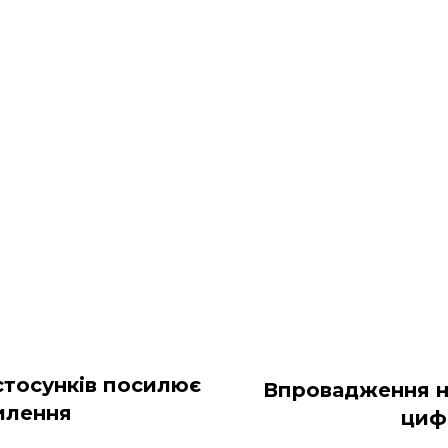
стосунків посилює
Впровадження н
хилення
циф