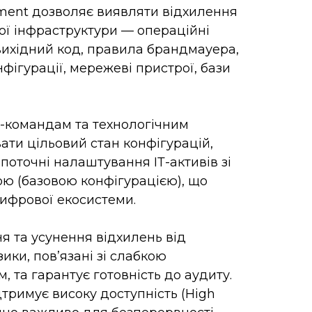
ment дозволяє виявляти відхилення
вої інфраструктури — операційні
 вихідний код, правила брандмауера,
нфігурації, мережеві пристрої, бази
-командам та технологічним
ати цільовий стан конфігурацій,
поточні налаштування ІТ-активів зі
ю (базовою конфігурацією), що
цифрової екосистеми.
 та усунення відхилень від
ики, пов’язані зі слабкою
, та гарантує готовність до аудиту.
дтримує високу доступність (High