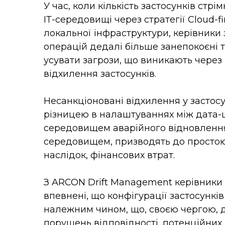
У час, коли кількість застосунків стрі
ІТ-середовищі через стратегії Cloud-f
локальної інфраструктури, керівники з
операцій дедалі більше занепокоєні 
усувати загрози, що виникають через
відхилення застосунків.
Несанкціоновані відхилення у застос
різницею в налаштуваннях між дата-
середовищем аварійного відновлення
середовищем, призводять до простою з
наслідок, фінансових втрат.
З ARCON Drift Management керівники 
впевнені, що конфігурації застосункі
належним чином, що, своєю чергою, 
порушень відповідності, потенційних з