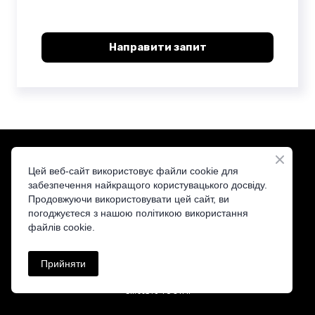
Направити запит
Цей веб-сайт використовує файли cookie для
забезпечення найкращого користувацького досвіду.
Продовжуючи використовувати цей сайт, ви
ST&T — ваш надійний дистриб'ютор кібербезпеки
погоджуєтеся з нашою політикою використання
файлів cookie.
Прийняти
cll.tts%40ofni