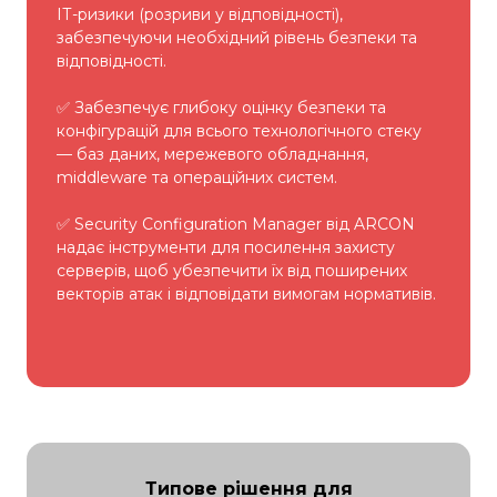
ІТ-ризики (розриви у відповідності),
забезпечуючи необхідний рівень безпеки та
відповідності.
✅ Забезпечує глибоку оцінку безпеки та
конфігурацій для всього технологічного стеку
— баз даних, мережевого обладнання,
middleware та операційних систем.
✅ Security Configuration Manager від ARCON
надає інструменти для посилення захисту
серверів, щоб убезпечити їх від поширених
векторів атак і відповідати вимогам нормативів.
Типове рішення для