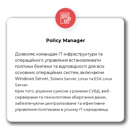
idea
brains
t
orm
leader
or
a
t
or
business
c
onnection
developer
policy
D
at
a
HR
L
o
gistics
Security
Policy Manager
venture
lever
a
ge
cre
a
tive
s
o
cial media
se
r
vice
c
api
t
al
a
d
vertising
mind
Дозволяє командам ІТ-інфраструктури та
операційного управління встановлювати
presen
ta
tion
str
a
tegy
Web
global
c
om
p
any
developer
business
profile
політики безпеки та відповідності для всіх
основних операційних систем, включаючи
Windows Server, So
laris Server, Linux та ESX Linux
business
s
t
artup
re
t
ailer
p
l
an
funding
p
artner
Server.
Крім того, рішення сумісне з різними СУБД, веб-
building
c
areer
report
cus
t
omer
c
om
p
any
серверами та технологіями зберігання даних,
p
a
th
support
visit
c
забезпечуючи централізоване та ефективне
управління політиками в усьому ІТ-середовищі.